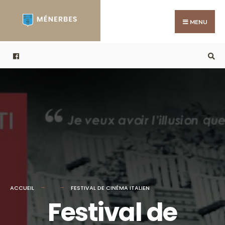
Search
Skip
for:
to
MENU
content
ACCUEIL
FESTIVAL DE CINÉMA ITALIEN
Festival de