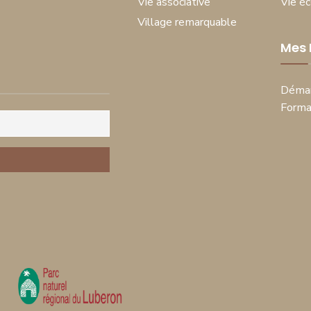
Vie associative
Vie é
Village remarquable
Mes
Démar
Forma