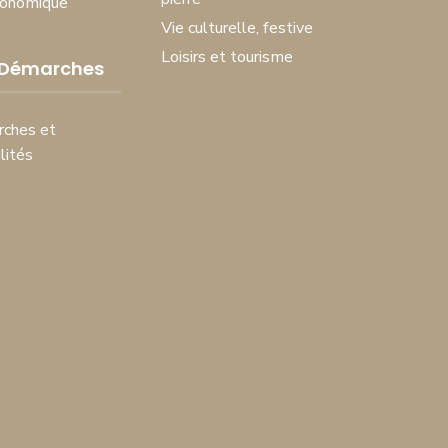
conomique
Vie culturelle, festive
Loisirs et tourisme
 Démarches
ches et
lités