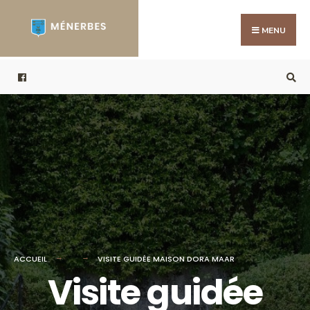
Search
Skip
for:
to
MENU
content
ACCUEIL
VISITE GUIDÉE MAISON DORA MAAR
Visite guidée