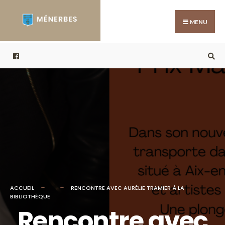
Search
Skip
for:
to
MENU
content
ACCUEIL
RENCONTRE AVEC AURÉLIE TRAMIER À LA
BIBLIOTHÈQUE
Rencontre avec