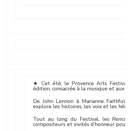
★ Cet été, le Provence Arts Festival
édition, consacrée à la musique et aux m
De John Lennon à Marianne Faithfull, 
explore les histoires, les voix et les hé
Tout au long du Festival, les
Rencon
compositeurs et invités d’honneur pour u