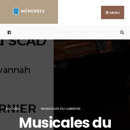
Search
Skip
for:
to
MENU
content
ACCUEIL
MUSICALES DU LUBERON
Musicales du