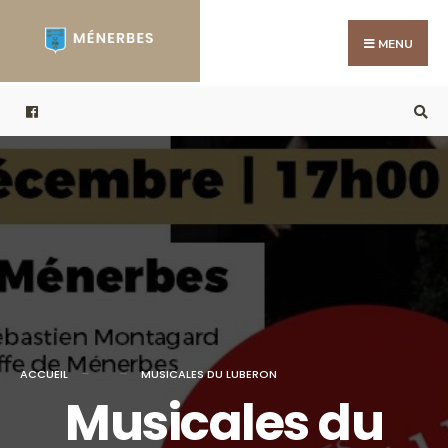
Search
Skip
for:
to
MENU
content
ACCUEIL
MUSICALES DU LUBERON
Musicales du