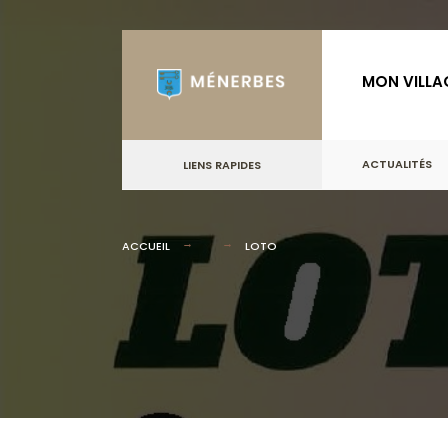
for:
Skip
to
MON VILLA
content
ACTUALITÉS
LIENS RAPIDES
ACCUEIL
LOTO