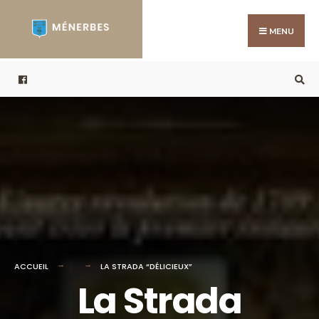
Search
Skip
for:
to
MENU
content
ACCUEIL
LA STRADA “DÉLICIEUX”
La Strada