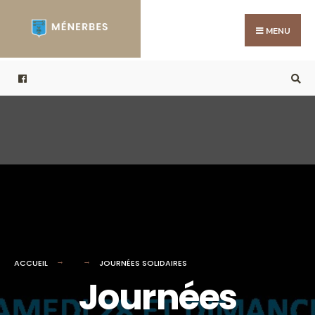
Search
Skip
for:
to
MENU
content
ACCUEIL
JOURNÉES SOLIDAIRES
Journées