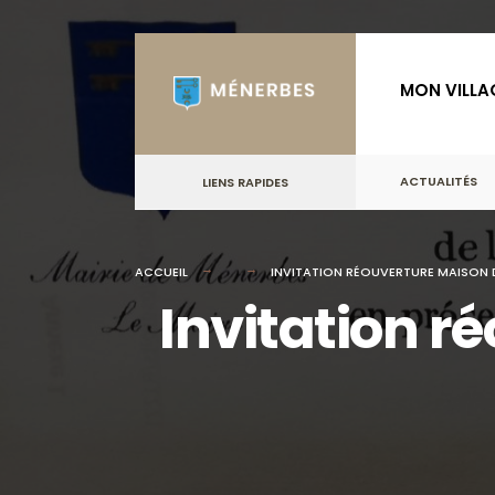
for:
Skip
to
MON VILLA
content
ACTUALITÉS
LIENS RAPIDES
ACCUEIL
INVITATION RÉOUVERTURE MAISON D
Invitation r