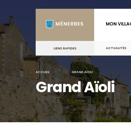
for:
Skip
to
MON VILLA
content
ACTUALITÉS
LIENS RAPIDES
ACCUEIL
GRAND AÏOLI
Grand Aïoli