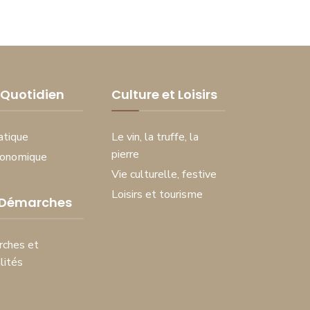
Quotidien
Culture et Loisirs
atique
Le vin, la truffe, la
pierre
conomique
Vie culturelle, festive
Loisirs et tourisme
 Démarches
ches et
lités