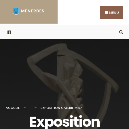
Search
Skip
for:
to
MENU
content
ACCUEIL
EXPOSITION GALERIE MIRA
Exposition