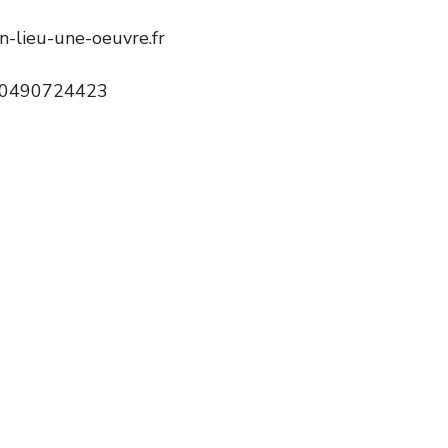
-lieu-une-oeuvre.fr
0490724423