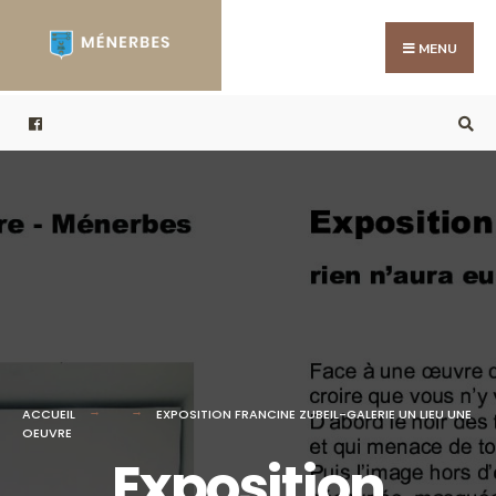
Search
Skip
for:
to
MENU
content
ACCUEIL
EXPOSITION FRANCINE ZUBEIL-GALERIE UN LIEU UNE
OEUVRE
Exposition