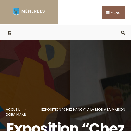
Search
Skip
for:
to
MENU
content
ACCUEIL
EXPOSITION “CHEZ NANCY” À LA MOB À LA MAISON
DORA MAAR
Exposition “Chez