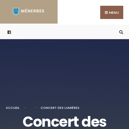
Search
Skip
for:
to
MENU
content
ACCUEIL
CONCERT DES LUMIÈRES
Concert des