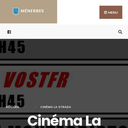
Search
Skip
for:
to
MENU
content
ACCUEIL
CINÉMA LA STRADA
Cinéma La