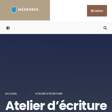
Search
Skip
for:
to
MENU
content
ACCUEIL
ATELIER D’ÉCRITURE
Atelier d’écriture