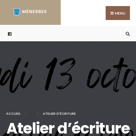
Search
Skip
for:
to
MENU
content
ACCUEIL
ATELIER D’ÉCRITURE
Atelier d’écriture