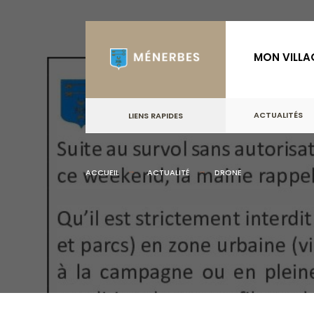
for:
Skip
to
MON VILLA
content
ACTUALITÉS
LIENS RAPIDES
ACCUEIL
ACTUALITÉ
DRONE