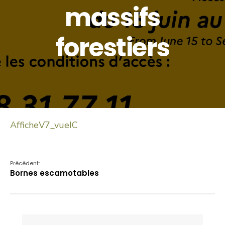
massifs
forestiers
AfficheV7_vueIC
Précédent:
Bornes escamotables