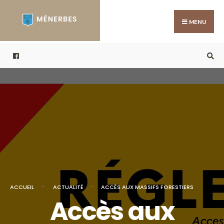
Search
Skip
for:
to
MENU
content
ACCUEIL
ACTUALITÉ
ACCÈS AUX MASSIFS FORESTIERS
Accès aux